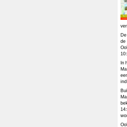
ver
De 
de 
Ook
10:
In 
Mas
een
ind
Bui
Mas
bek
14:
wor
Ook