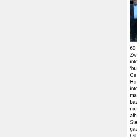
60 
Zwa
int
‘bu
Cel
Hol
int
maa
bas
nie
afh
Ste
gaa
Ook