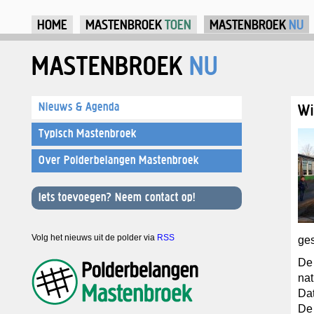
Ju
HOME
MASTENBROEK
TOEN
MASTENBROEK
NU
MASTENBROEK
NU
Nieuws & Agenda
Wi
Typisch Mastenbroek
Over Polderbelangen Mastenbroek
Iets toevoegen? Neem contact op!
Volg het nieuws uit de polder via
RSS
ges
De 
nat
Dat
De 