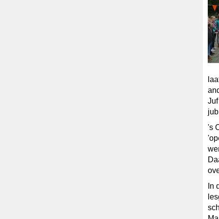
laa
and
Juf
jub
's 
'op
we
Daa
ove
In 
le
sch
Mas