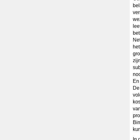
bel
ver
wez
lee
bet
Net
het
gro
zij
sub
noo
En 
De 
vo
kos
van
pro
Bin
kun
In 