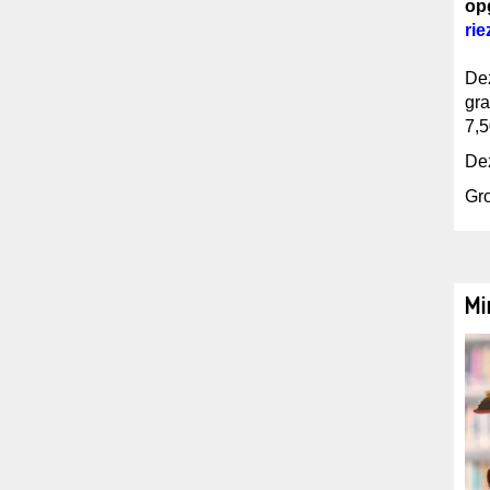
op
ri
Dez
gra
7,5
Dez
Gr
Mi