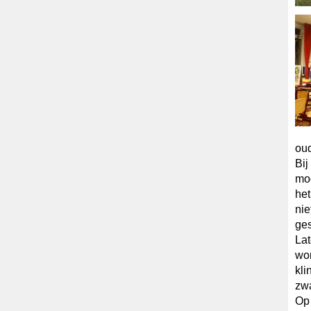
oud
Bij
mog
het
nie
ge
Lat
wor
kli
zwa
Op 