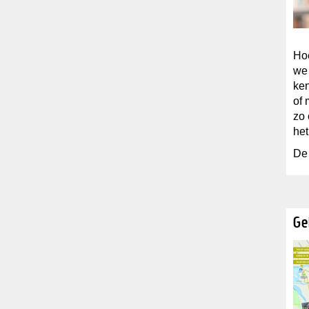
Hoe
we 
ken
of 
zo 
het
De 
Ge