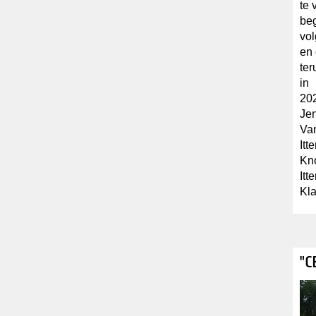
te 
beg
vol
en 
ter
in
202
Jen
Va
Itt
Kno
Itt
Kla
"C