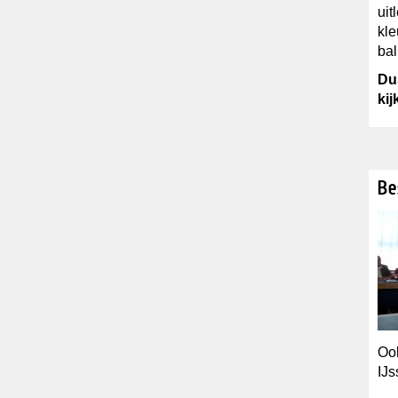
uit
kle
bal
Du
kij
Be
Ook
IJs