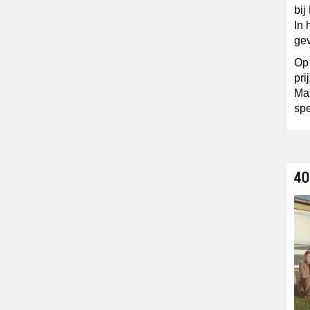
bij
In
gev
Op
pri
Mar
sp
40