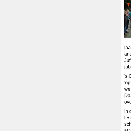
laa
and
Juf
jub
's 
'op
we
Daa
ove
In 
le
sch
Mas