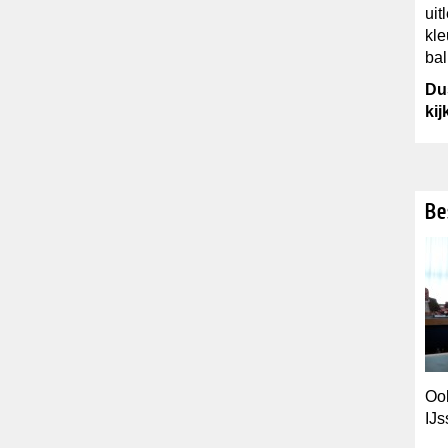
uit
kle
bal
Du
kij
Be
Ook
IJs