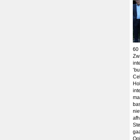
60 
Zwa
int
‘bu
Cel
Hol
int
maa
bas
nie
afh
Ste
gaa
Ook