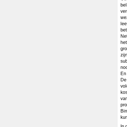
bel
ver
wez
lee
bet
Net
het
gro
zij
sub
noo
En 
De 
vo
kos
van
pro
Bin
kun
In 