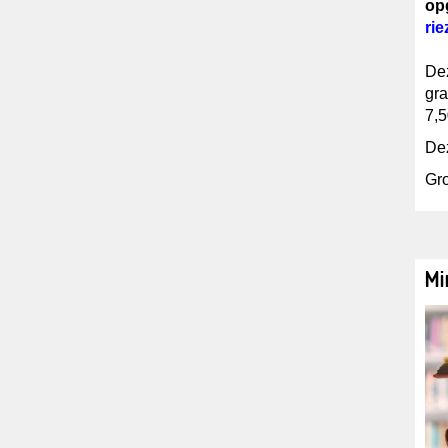
op
ri
Dez
gra
7,5
Dez
Gr
Mi