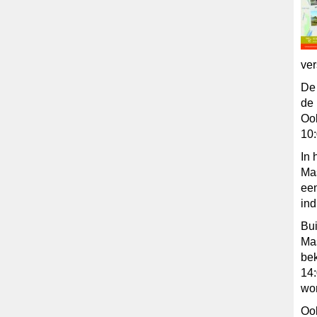
ver
De 
de 
Ook
10:
In 
Mas
een
ind
Bui
Mas
bek
14:
wor
Ook