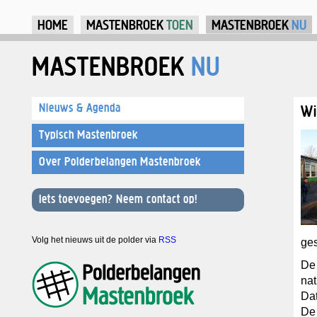
Ju
HOME
MASTENBROEK
TOEN
MASTENBROEK
NU
MASTENBROEK
NU
Nieuws & Agenda
Wi
Typisch Mastenbroek
Over Polderbelangen Mastenbroek
Iets toevoegen? Neem contact op!
Volg het nieuws uit de polder via
RSS
ges
De 
nat
Dat
De 