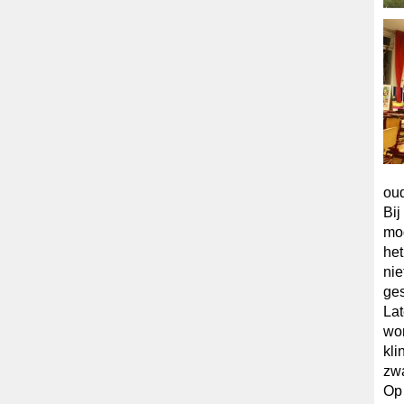
oud
Bij
mog
het
nie
ge
Lat
wor
kli
zwa
Op 