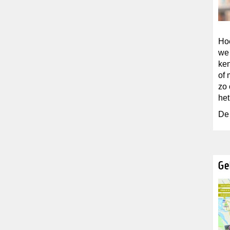
Hoe
we 
ken
of 
zo 
het
De 
Ge