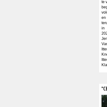
te 
beg
vol
en 
ter
in
202
Jen
Va
Itt
Kno
Itt
Kla
"C