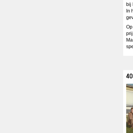
bij
In
gev
Op
pri
Mar
sp
40