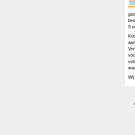
gas
bes
9 s
Kom
aan
Ver
voo
voo
waa
Wij