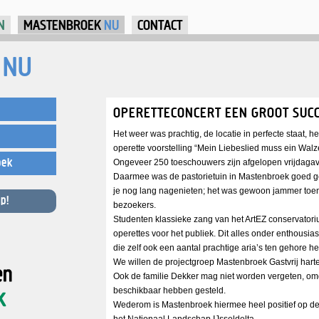
Jump to Navigation
N
MASTENBROEK
NU
CONTACT
NU
OPERETTECONCERT EEN GROOT SUC
Het weer was prachtig, de locatie in perfecte staat, 
operette voorstelling “Mein Liebeslied muss ein Walz
oek
Ongeveer 250 toeschouwers zijn afgelopen vrijdagav
Daarmee was de pastorietuin in Mastenbroek goed ge
je nog lang nagenieten; het was gewoon jammer toen
p!
bezoekers.
Studenten klassieke zang van het ArtEZ conservatori
operettes voor het publiek. Dit alles onder enthousi
die zelf ook een aantal prachtige aria’s ten gehore he
We willen de projectgroep Mastenbroek Gastvrij harte
Ook de familie Dekker mag niet worden vergeten, omd
beschikbaar hebben gesteld.
Wederom is Mastenbroek hiermee heel positief op de 