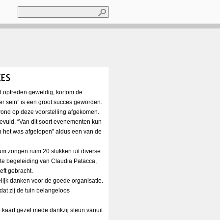
Zoeken
Zoekveld
CES
het optreden geweldig, kortom de
er sein” is een groot succes geworden.
ond op deze voorstelling afgekomen.
vuld. “Van dit soort evenementen kun
 het was afgelopen” aldus een van de
um zongen ruim 20 stukken uit diverse
aste begeleiding van Claudia Patacca,
eft gebracht.
lijk danken voor de goede organisatie.
at zij de tuin belangeloos
kaart gezet mede dankzij steun vanuit