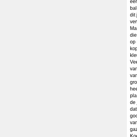
eer
ba
dit
ver
Mas
die
op 
kop
kle
Vee
van
van
gro
hee
pl
de 
dat
goo
van
ga
Koe