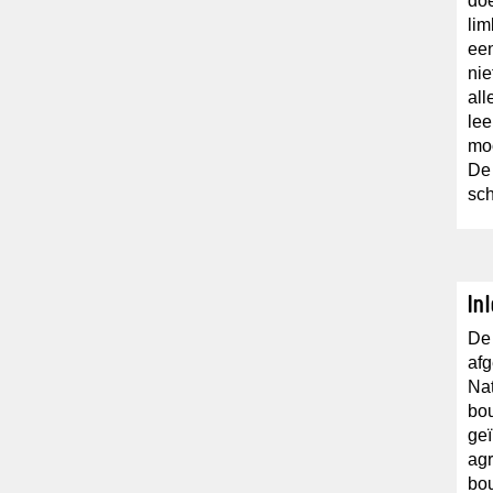
doe
lim
een
nie
all
lee
moo
De 
sch
In
De
afg
Nat
bou
geï
ag
bou