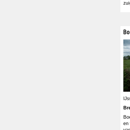
zui
Bo
IJs
Br
Boe
en 
van