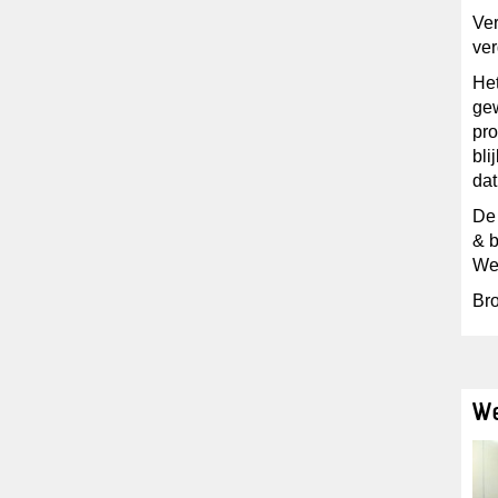
Ver
ver
Het
gew
pro
bli
dat
De 
& b
We
Br
We