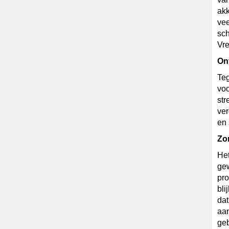
akk
ve
sch
Vr
On
Teg
voo
str
ver
en 
Zo
Het
gew
pro
bli
dat
aan
ge