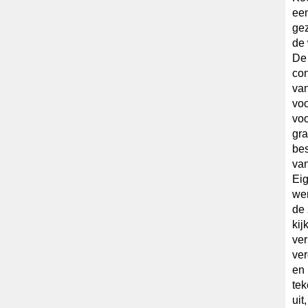
een
gez
de 
De 
co
van
voo
voo
gra
bes
van
Eig
wer
de 
kij
ver
ver
en 
tek
uit