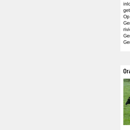
inl
ge
Op 
Ge
riv
Ge
Gem
Or