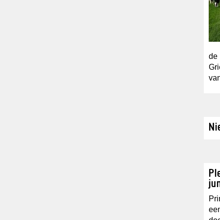
de 
Gri
van
Ni
Pl
ju
Pri
een